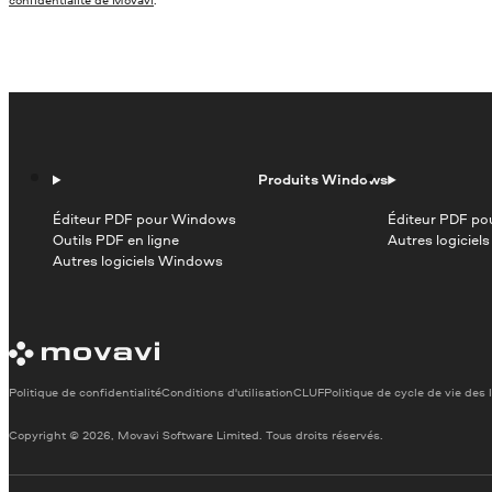
Produits Windows
Éditeur PDF pour Windows
Éditeur PDF po
Outils PDF en ligne
Autres logiciel
Autres logiciels Windows
Politique de confidentialité
Conditions d'utilisation
CLUF
Politique de cycle de vie des 
Copyright © 2026, Movavi Software Limited. Tous droits réservés.