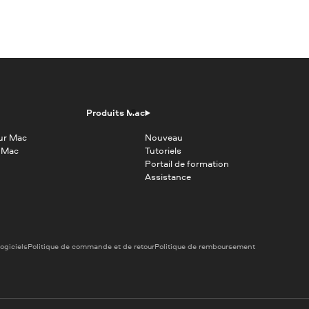
Produits Mac
ur Mac
Nouveau
s Mac
Tutoriels
Portail de formation
Assistance
logiciels
Politique de commande et de retour
Politique de remboursement