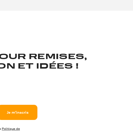
OUR REMISES,
N ET IDÉES !
Je m'inscris
la
Politique de