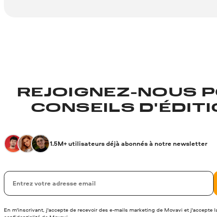
REJOIGNEZ-NOUS P
CONSEILS D'ÉDITIO
1.5M+ utilisateurs déjà abonnés à notre newsletter
Votre adresse de messagerie
En m'inscrivant, j'accepte de recevoir des e-mails marketing de Movavi et j'accepte 
confidentialité de Movavi
.