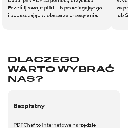
Dodaj plik PDF za pomocą przycisku
Wybi
Prześlij swoje pliki
lub przeciągając go
za p
i upuszczając w obszarze przesyłania.
lub
S
DLACZEGO
WARTO WYBRAĆ
NAS?
Bezpłatny
PDFChef to internetowe narzędzie