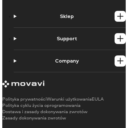
Sklep
Produkty dla Windows
Produkty dla Mac
Support
What's new
How-tos
Company
Learning Portal
Movavi Blog
About Movavi
Support Center
Our authors
Media reviews
Why choose us
Polityka prywatności
Warunki użytkowania
EULA
For partners
Polityka cyklu życia oprogramowania
Dostawa i zasady dokonywania zwrotów
Zasady dokonywania zwrotów