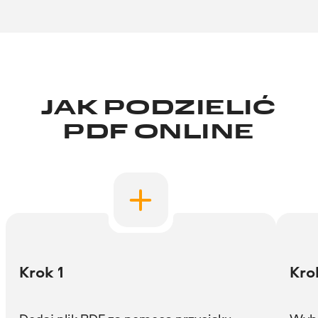
JAK PODZIELIĆ
PDF ONLINE
Krok 1
Kro