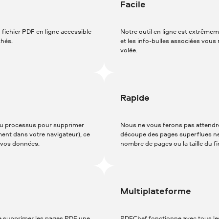
Facile
fichier PDF en ligne accessible
Notre outil en ligne est extrêmement
chés.
et les info-bulles associées vo
volée.
Rapide
 du processus pour supprimer
Nous ne vous ferons pas attendre
ment dans votre navigateur), ce
découpe des pages superflues ne 
à vos données.
nombre de pages ou la taille du fi
Multiplateforme
e supprimer les pages PDF une
PDFChef fonctionne avec tous les 