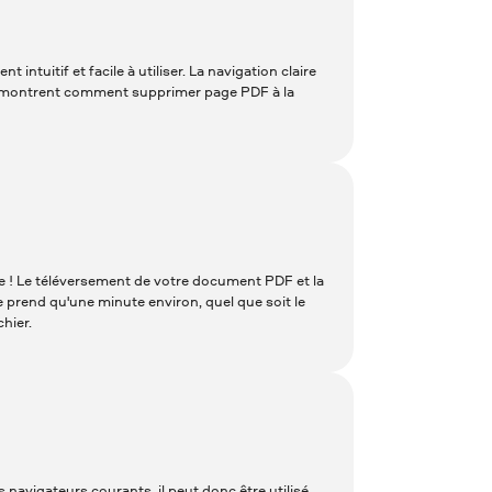
 intuitif et facile à utiliser. La navigation claire
us montrent comment supprimer page PDF à la
 ! Le téléversement de votre document PDF et la
prend qu'une minute environ, quel que soit le
chier.
navigateurs courants, il peut donc être utilisé