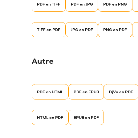
PDF en TIFF
PDF en JPG
PDF en PNG
TIFF en PDF
JPG en PDF
PNG en PDF
Autre
PDF en HTML
PDF en EPUB
DjVu en PDF
HTML en PDF
EPUB en PDF