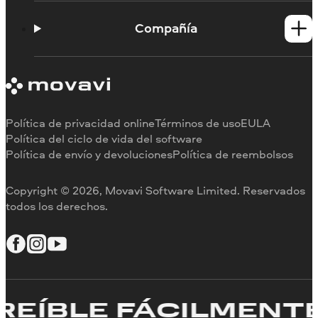
Novedades
Tutoriales
Compañía
Portal de aprendizaje
Asistencia
Información sobre Movavi
Reseñas en los medios
Por qué elegirnos
Política de privacidad online
Términos de uso
EULA
Política del ciclo de vida del software
Política de envío y devoluciones
Política de reembolsos
Copyright © 2026, Movavi Software Limited. Reservados
todos los derechos.
ÍBLE FÁCILMENTE