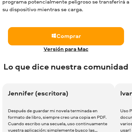
programa potencialmente peligroso se transferirá a
su dispositivo mientras se carga.
Comprar
Versión para Mac
Lo que dice nuestra comunidad
Jennifer (escritora)
Iva
Después de guardar mi novela terminada en
Uso P
formato de libro, siempre creo una copia en PDF.
docum
Cuando escribo una secuela, uso continuamente
varios
vuestra aplicación: simplemente busco las
usar!