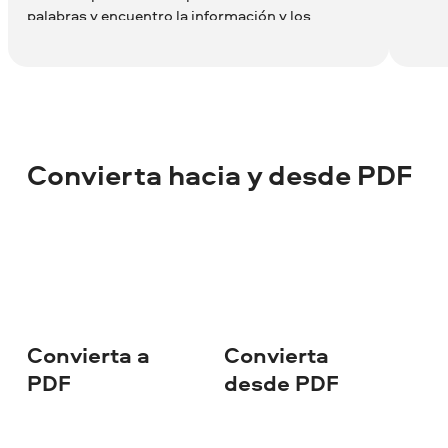
palabras y encuentro la información y los
personajes que necesito comprobar (y,
posiblemente, cambiar). Me encanta PDFChef
porque me permite encontrar lo que busco al
instante. También uso el programa para listas de
tareas pendientes, tareas de investigación y,
bueno, prácticamente para todo.
Convierta hacia y desde PDF
Convierta a
Convierta
PDF
desde PDF