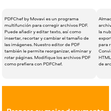
PDFChef by Movavi es un programa
Almac
multifunción para corregir archivos PDF.
archi
Puede añadir y editar texto, así como
la nu
insertar, recortar y cambiar el tamaño de
expor
las imágenes. Nuestro editor de PDF
para r
también le permite reorganizar, eliminar y
Convi
rotar páginas. Modifique los archivos PDF
HTML,
como prefiera con PDFChef.
de arc
Prepare su mejor documento