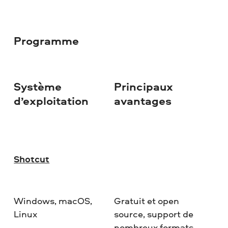
Programme
Système
Principaux
Je
d’exploitation
avantages
Shotcut
Windows, macOS,
Gratuit et open
Linux
source, support de
nombreux formats,