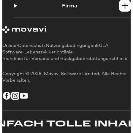
Anleitungen
Firma
Lernportal
Support Center
Über Movavi
Bewertungen in den Medien
Warum uns
Online-Datenschutz
Nutzungsbedingungen
EULA
Software-Lebenszyklusrichtlinie
Richtlinie für Versand und Rückgabe
Erstattungsrichtlinie
Copyright © 2026, Movavi Software Limited. Alle Rechte
Vorbehalten.
FACH TOLLE INHALT