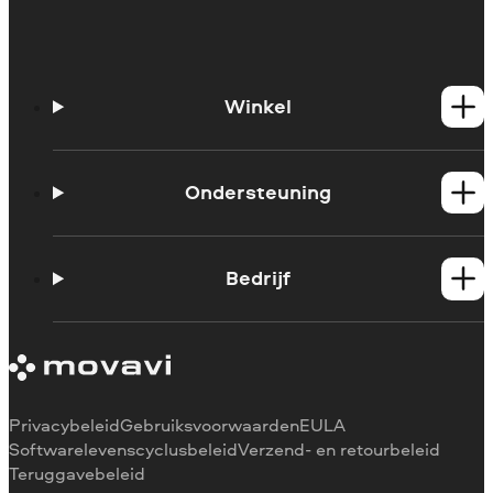
Winkel
Windows-producten
Mac-producten
Ondersteuning
Wat is er nieuw
Handleidingen
Bedrijf
Ondersteuningscentrum
Over Movavi
Mediarecensies
Waarom voor ons kiezen
Privacybeleid
Gebruiksvoorwaarden
EULA
Softwarelevenscyclusbeleid
Verzend- en retourbeleid
Teruggavebeleid