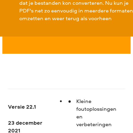
dat je bestanden kon converteren. Nu kun je
PDF's net zo eenvoudig in meerdere formaten
omzetten en weer terug als voorheen
Kleine
Versie 22.1
foutoplossingen
en
23 december
verbeteringen
2021