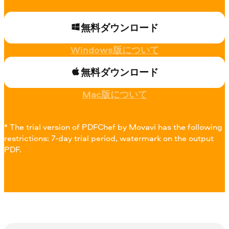
無料ダウンロード
Windows版について
無料ダウンロード
Mac版について
* The trial version of PDFChef by Movavi has the following
restrictions: 7-day trial period, watermark on the output
PDF.