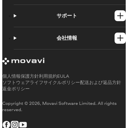
Windows製品
Mac製品
サポート
新着情報
使い方
会社情報
学習センター
サポートセンター
Movaviについて
メディアレビュー
当社が選ばれる理由
個人情報保護方針
利用規約
EULA
ソフトウェアライフサイクルポリシー
配送および返品方針
返金ポリシー
Copyright © 2026, Movavi Software Limited. All rights
reserved.